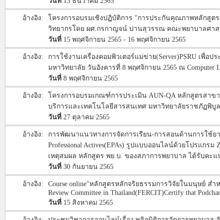
วันที่
13 ธันวาคม 2565
อ้างอิง:
โครงการอบรมเชิงปฏิบัติการ "การประกันคุณภาพหลักสูต
วิทยากรโดย ผศ.กรกาญจน์ ปานสุวรรณ คณะพยาบาลศาสต
วันที่
15 พฤศจิกายน 2565 - 16 พฤศจิกายน 2565
อ้างอิง:
การใช้งานเครื่องคอมพิวเตอร์แม่ข่าย(Server)PSRU เพื่อ
มหาวิทยาลัย วันอังคารที่ 8 พฤศจิกายน 2565 ณ Computer
วันที่
8 พฤศจิกายน 2565
อ้างอิง:
โครงการอบรมเกณฑ์การประเมิน AUN-QA หลักสูตรสาขาวิชาพย
บริการและเทคโนโลยีสารสนเทศ มหาวิทยาลัยราชภัฏพิบ
วันที่
27 ตุลาคม 2565
อ้างอิง:
การพัฒนาแนวทางการจัดการเรียน-การสอนด้านการใช้ยาอย
Professional Actives(EPAs) รูปแบบออนไลน์ด้วยโปรแกรม
เหตุสมผล หลักสูตร พย.บ. ของสภาการพยาบาล ได้รับค
วันที่
30 กันยายน 2565
อ้างอิง:
Course online"หลักสูตรหลักจริยธรรมการวิจัยในมนุษย์ สำหรับ
Review Committee in Thailand(FERCIT)Certify that Podchar
วันที่
15 สิงหาคม 2565
อ้างอิง:
ประชุมวิชาการออนไลน์เรื่อง พลิกมิติการจัดการพยาบาล