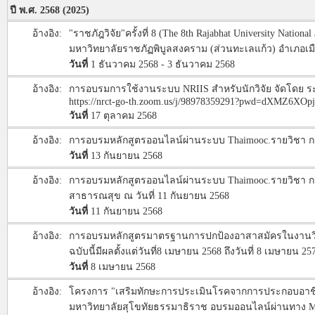
ปี พ.ศ. 2568 (2025)
อ้างอิง:
"ราชภัฎวิจัย"ครั้งที่ 8 (The 8th Rajabhat University Natio
มหาวิทยาลัยราชภัฏพิบูลสงคราม (ส่วนทะเลแก้ว) อำเภอเมือง จ
วันที่
1 ธันวาคม 2568 - 3 ธันวาคม 2568
อ้างอิง:
การอบรมการใช้งานระบบ NRIIS สำหรับนักวิจัย จัดโดย ระบ
https://nrct-go-th.zoom.us/j/98978359291?pwd=dXMZ6XO
วันที่
17 ตุลาคม 2568
อ้างอิง:
การอบรมหลักสูตรออนไลน์ผ่านระบบ Thaimooc.รายวิชา การ
วันที่
13 กันยายน 2568
อ้างอิง:
การอบรมหลักสูตรออนไลน์ผ่านระบบ Thaimooc.รายวิชา กา
สาธารณสุข ณ วันที่ 11 กันยายน 2568
วันที่
11 กันยายน 2568
อ้างอิง:
การอบรมหลักสูตรมาตรฐานการปกป้องอาสาสมัครในงานวิจัย 
ฉบับนี้มีผลตั้งแต่วันที่8 เมษายน 2568 ถึงวันที่ 8 เมษายน 25
วันที่
8 เมษายน 2568
อ้างอิง:
โครงการ "เสริมทักษะการประเมินโรคจากการประกอบอาชีพ
มหาวิทยาลัยสุโขทัยธรรมาธิราช อบรมออนไลน์ผ่านทาง Ms T