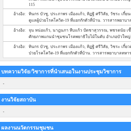
115
อ้างอิง:
ทินกร บัวชู, ประภาพร เมืองแก้ว, ทิฏฐิ ศรีวิสัย, วัชระ 
ดูแลผู้ป่วยโรคโควิด-19 ที่แยกกักตัวที่บ้าน. วารสารพยาบ
อ้างอิง:
จุน หน่อแก้ว, นาฎนภา หีบแก้ว ปัดชาสุวรรณ, พชรดนัย เชื
ศักยภาพแกนนำชุมชนโรคพยาธิใบไม้ในตับ อำเภอบัวใหญ่ 
อ้างอิง:
ทินกร บัวชู, ประภาพร เมืองแก้ว, ทิฏฐิ ศรีวิสัย, วิชระ เ
ป่วยโรคโควิด-19 ที่แยกกักตัวที่บ้าน. วารสารพยาบาลทหาร
บทความวิจัย/วิชาการที่นำเสนอในงานประชุมวิชาการ
-
งานวิจัยสถาบัน
-
ผลงานนวัตกรรมชุมชน