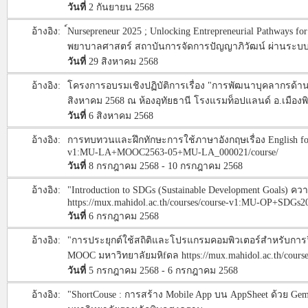
วันที่
2 กันยายน 2568
อ้างอิง:
์Nursepreneur 2025 ; Unlocking Entrepreneurial Pathway
พยาบาลศาสตร์ สถาบันการจัดการปัญญาภิวัฒน์ ผ่านระบบ
วันที่
29 สิงหาคม 2568
อ้างอิง:
โครงการอบรมเชิงปฏิบัติการเรื่อง "การพัฒนาบุคลากรด้า
สิงหาคม 2568 ณ ห้องอุทัยธานี โรงแรมท็อปแลนด์ อ.เมือง
วันที่
6 สิงหาคม 2568
อ้างอิง:
การทบทวนและฝึกทักษะการใช้ภาษาอังกฤษเรื่อง English for 
v1:MU-LA+MOOC2563-05+MU-LA_000021/course/
วันที่
8 กรกฎาคม 2568 - 10 กรกฎาคม 2568
อ้างอิง:
"Introduction to SDGs (Sustainable Development Goals) คว
https://mux.mahidol.ac.th/courses/course-v1:MU-OP+SDG
วันที่
6 กรกฎาคม 2568
อ้างอิง:
"การประยุกต์ใช้สถิติและโปรแกรมคอมพิวเตอร์สำหรับการวิจัย
MOOC มหาวิทยาลัยมหิfดล https://mux.mahidol.ac.th/cou
วันที่
5 กรกฎาคม 2568 - 6 กรกฎาคม 2568
อ้างอิง:
"ShortCouse : การสร้าง Mobile App บน AppSheet ด้วย Gem