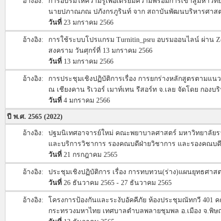
อ้างอิง:
การอบรมให้ความรู้เพื่อเตรียมความพร้อมการเข้าสู่มหาวิ
นายปภาณภณ ปภังกรภูรินท์ จาก สถาบันพัฒนบริหารศาสตร์(น
วันที่
23 มกราคม 2566
อ้างอิง:
การใช้ระบบโปรแกรม Turnitin_psru อบรมออนไลน์ ผ่าน Zoo
สงคราม วันศุกร์ที่ 13 มกราคม 2566
วันที่
13 มกราคม 2566
อ้างอิง:
การประชุมเชิงปฏิบัติการเรื่อง การยกร่างหลักสูตรตามแน
ณ เชียงคาน ริเวอร์ เมาท์เทน รีสอร์ท จ.เลย จัดโดย กอง
วันที่
4 มกราคม 2566
ปี พ.ศ. 2565 (2022)
อ้างอิง:
ปฐมนิเทศอาจารย์ใหม่ คณะพยาบาลศาสตร์ มหาวิทยาลั
และบริการวิชาการ รองคณบดีฝ่ายวิชาการ และรองคณบด
วันที่
21 กรกฎาคม 2565
อ้างอิง:
ประชุมเชิงปฏิบัติการ เรื่อง การทบทวน(ร่าง)แผนยุทธศาส
วันที่
26 ธันวาคม 2565 - 27 ธันวาคม 2565
อ้างอิง:
โครงการป้องกันและระงับอัคคีภัย ห้องประชุมณัทกวี 4
กระทรวงมหาไทย เทศบาลตำบลพลายชุมพล อ.เมือง จ.พิษ