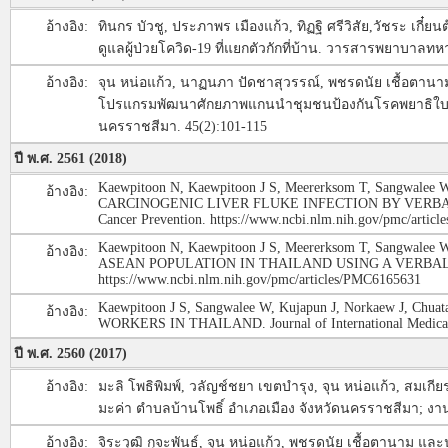
อ้างอิง:
ทินกร บัวชู, ประภาพร เมืองแก้ว, ทิฏฐิ ศรีวิสัย,วัชระ เ
ดูแลผู้ป่วยโควิด-19 ที่แยกตัวกักที่บ้าน. วารสารพยาบาลทห
อ้างอิง:
จุน หน่อแก้ว, นาฏนภา ปัดชาสุวรรณ์, พชรดนัย เชื้อตานา
โปรแกรมพัฒนาศักยภาพแกนนำชุมชนป้องกันโรคพยาธิใบไม
นครราชสีมา. 45(2):101-115
ปี พ.ศ. 2561 (2018)
Kaewpitoon N, Kaewpitoon J S, Meererksom T, Sangwalee
อ้างอิง:
CARCINOGENIC LIVER FLUKE INFECTION BY VERBAL SC
Cancer Prevention. https://www.ncbi.nlm.nih.gov/pmc/artic
Kaewpitoon N, Kaewpitoon J S, Meererksom T, Sangwal
อ้างอิง:
ASEAN POPULATION IN THAILAND USING A VERBAL SCRE
https://www.ncbi.nlm.nih.gov/pmc/articles/PMC6165631
Kaewpitoon J S, Sangwalee W, Kujapun J, Norkaew J
อ้างอิง:
WORKERS IN THAILAND. Journal of International Medical Re
ปี พ.ศ. 2560 (2017)
อ้างอิง:
มะลิ โพธิพิมพ์, วลัญช์ชยา เขตบำรุง, จุน หน่อแก้ว, สมเกี
มะค่า ตำบลบ้านโพธิ์ อำเภอเมือง จังหวัดนครราชสีมา; งานวิจั
อ้างอิง:
จิระวุฒิ กุจะพันธ์, จุน หน่อแก้ว, พชรดนัย เชื้อตานาม แ