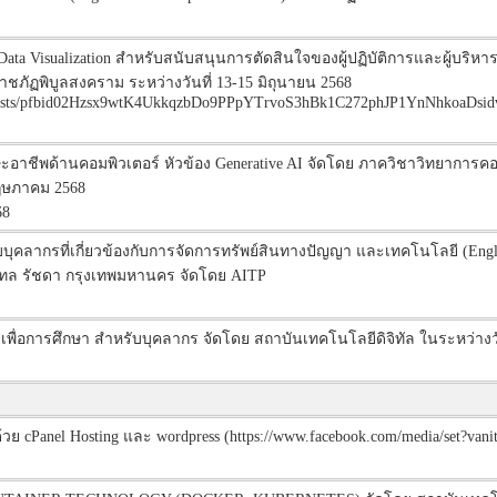
 Visualization สำหรับสนับสนุนการตัดสินใจของผู้ปฏิบัติการและผู้บริห
ภัฏพิบูลสงคราม ระหว่างวันที่ 13-15 มิถุนายน 2568
/posts/pfbid02Hzsx9wtK4UkkqzbDo9PPpYTrvoS3hBk1C272phJP1YnNhkoaDsid
ทักษะอาชีพด้านคอมพิวเตอร์ หัวข้อง Generative AI จัดโดย ภาควิชาวิทยาก
พฤษภาคม 2568
68
คลากรที่เกี่ยวข้องกับการจัดการทรัพย์สินทางปัญญา และเทคโนโลยี (Englis
ซเทล รัชดา กรุงเทพมหานคร จัดโดย AITP
t เพื่อการศึกษา สำหรับบุคลากร จัดโดย สถาบันเทคโนโลยีดิจิทัล ในระหว่างว
cPanel Hosting และ wordpress (https://www.facebook.com/media/set?vanit