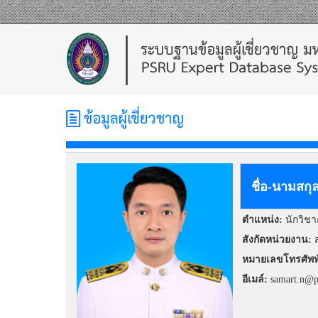
ชื่อ-นามสกุ
ตำแหน่ง:
นักวิชา
สังกัดหน่วยงาน:
ส
หมายเลขโทรศัพท
อีเมล์:
samart.n@p