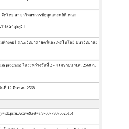
าร จัดโดย สาขาวิทยาการข้อมูลและสถิติ คณะ
vTsbGc1qbejGl
ารคอมพิวเตอร์ คณะวิทยาศาสตร์และเทคโนโลยี มหาวิทยาลัย
h program) ในระหว่างวันที่ 2 - 4 เมษายน พ.ศ. 2568 ณ
ันที่ 12 มีนาคม 2568
y=idt.psru.Active&set=a.976077907652616)