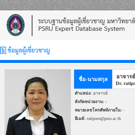
อาจารย์
ชื่อ-นามสกุล
Dr. ratip
ตำแหน่ง:
อาจารย์
สังกัดหน่วยงาน:
-
หมายเลขโทรศัพท์ภายใน:
-
อีเมล์:
ratiporn@psru.ac.th