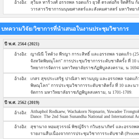
อ้างอิง:
สุวิมล ทาริวงศ์ อรรถพล รอดแก้ว ยุวดี ตรงต่อกิจ จิตศิริ
วารสารวิชาการมนุษยศาสตร์และสังคมศาสตร์ มหาวิทยาลัยรา
บทความวิจัย/วิชาการที่นำเสนอในงานประชุมวิชาการ
ปี พ.ศ. 2564 (2021)
อ้างอิง:
ญาณินี โทด้วง พีรญา การะสิทธิ์ และอรรถพล รอดแก้ว 
จังหวัดพิษณุโลก” การประชุมวิชาการระดับชาติครั้ง ที่ 1
วิทยาการจัดการ มหาวิทยาลัยราชภัฏพิบูลสงคราม, น 1694
อ้างอิง:
เกสร สุขประเสริฐ ปาณิสา พรานบุญ และอรรถพล รอดแก้ว (
พิษณุโลก” การประชุมวิชาการระดับชาติครั้ง ที่ 10 และน
จัดการ มหาวิทยาลัยราชภัฏพิบูลสงคราม, น 1701-1709.
ปี พ.ศ. 2562 (2019)
Atthaphol Rodkaew, Wachakorn Nopnarin, Yuwadee Trongtokit
อ้างอิง:
Dance. The 2nd Suan Sunandha National and International A
อ้างอิง:
สุชานาถ หอมสุวรรณ์ พิชญ์จีรา กวินธนาภัทร์ และอรรถพล 
รายงานสืบเนื่องจากการประชุมวิชาการระดับชาติ (Proceedin