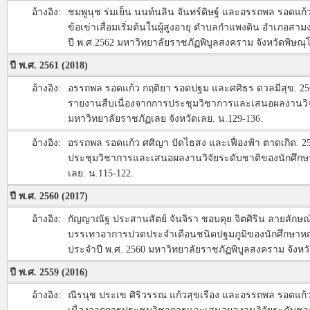
อ้างอิง:
ชมพูนุช ร่มเย็น นนท์นลิน จันทร์ดิษฐ์ และอรรถพล รอดแก
ข้อเข่าเสื่อมเริ่มต้นในผู้สูงอายุ ตำบลกำแพงดิน อำเภอสามง
ปี พ.ศ.2562 มหาวิทยาลัยราชภัฏพิบูลสงคราม จังหวัดพิษณุ
ปี พ.ศ. 2561 (2018)
อ้างอิง:
อรรถพล รอดแก้ว กฤติยา รอดปฐม และศศิธร ดวลมีสุข. 2561. 
รายงานสืบเนื่องจากการประชุมวิชาการและเสนอผลงานวิจั
มหาวิทยาลัยราชภัฏเลย จังหวัดเลย. น.129-136.
อ้างอิง:
อรรถพล รอดแก้ว ศศิญา ปัดไธสง และเฟื่องฟ้า ตาดเกิด. 25
ประชุมวิชาการและเสนอผลงานวิจัยระดับชาติของนักศึกษาร
เลย. น.115-122.
ปี พ.ศ. 2560 (2017)
อ้างอิง:
กัญญาณัฐ ประสานสัตย์ จันจิรา ชอบคุย จิตศิริน ลายลักษณ์
บรรเทาอาการปวดประจำเดือนชนิดปฐมภูมิของนักศึกษาหญิงม
ประจำปี พ.ศ. 2560 มหาวิทยาลัยราชภัฏพิบูลสงคราม จังหวั
ปี พ.ศ. 2559 (2016)
อ้างอิง:
ณีรนุช ประเข ศิริวรรณ แก้วสุขเรือง และอรรถพล รอดแก้ว