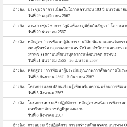
อ้างอิง:
ประชุมวิชาการเนื่องในโอกาสครบรอบ 103 ปี มหาวิทยาล
วันที่
29 พฤศจิกายน 2567
อ้างอิง:
งานประชุมวิชาการ "ภูมิแพ้และภูมิคุ้มกันสัญจร" โดย สม
วันที่
20 ธันวาคม 2567
อ้างอิง:
หลักสูตร “การพัฒนาผู้จัดการงานวิจัย พัฒนาและนวัตกรรม 
เซนจูรีพาร์ค กรุงเทพมหานคร จัดโดย สำนักงานคณะกรรมก
(สวทช.) (สถาบันพัฒนาบุคลากรแห่งอนาคต สวทช.)
วันที่
21 ธันวาคม 2566 - 26 เมษายน 2567
อ้างอิง:
หลักสูตร "การพัฒนาผู้ประเมินคุณภาพการศึกษาภายในระดั
วันที่
3 กันยายน 2567 - 5 กันยายน 2567
อ้างอิง:
โครงการแลกเปลี่ยนเรียนรู้เพื่อเตรียมความพร้อมการพัฒ
วันที่
5 สิงหาคม 2567
อ้างอิง:
โครงการอบรมเชิงปฏิบัติการ: หลักสูตรเทคนิคการพิจารณา
มหาวิทยาลัยราชภัฏพิบูลสงคราม
วันที่
8 สิงหาคม 2567
อ้างอิง:
การอบรมเชิงปฏิบัติการ การยกร่างหลักสูตรตามแนวทาง OB