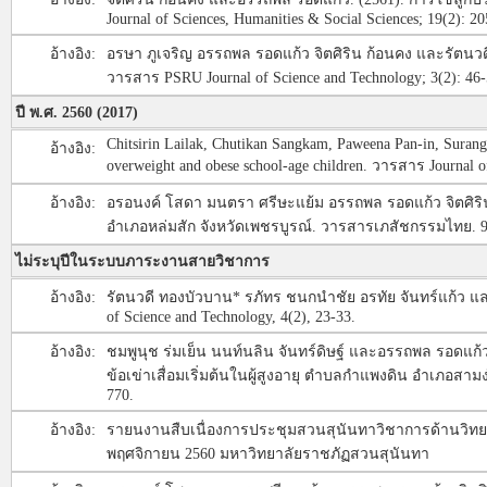
Journal of Sciences, Humanities & Social Sciences; 19(2): 20
อ้างอิง:
อรษา ภูเจริญ อรรถพล รอดแก้ว จิตศิริน ก้อนคง และรัตนวดี ท
วารสาร PSRU Journal of Science and Technology; 3(2): 46-
ปี พ.ศ. 2560 (2017)
Chitsirin Lailak, Chutikan Sangkam, Paweena Pan-in, Sura
อ้างอิง:
overweight and obese school-age children. วารสาร Journal of 
อ้างอิง:
อรอนงค์ โสดา มนตรา ศรีษะแย้ม อรรถพล รอดแก้ว จิตศ
อำเภอหล่มสัก จังหวัดเพชรบูรณ์. วารสารเภสัชกรรมไทย. 9(
ไม่ระบุปีในระบบภาระงานสายวิชาการ
อ้างอิง:
รัตนวดี ทองบัวบาน* รภัทร ชนกนําชัย อรทัย จันทร์แก้ว แล
of Science and Technology, 4(2), 23-33.
อ้างอิง:
ชมพูนุช ร่มเย็น นนท์นลิน จันทร์ดิษฐ์ และอรรถพล รอดแก
ข้อเข่าเสื่อมเริ่มต้นในผู้สูงอายุ ตำบลกำแพงดิน อำเภอสามง
770.
อ้างอิง:
รายนงานสืบเนื่องการประชุมสวนสุนันทาวิชาการด้านวิทยาศ
พฤศจิกายน 2560 มหาวิทยาลัยราชภัฏสวนสุนันทา