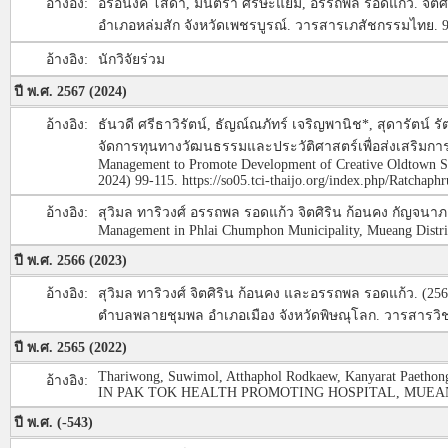
อ้างอิง:
อรอนงค์ โสดา, มนตรา ศรีษะแย้ม, อรรถพล รอดแก้ว. จิ
อำเภอหล่มสัก จังหวัดเพชรบูรณ์. วารสารเภสัชกรรมไทย. 9(
อ้างอิง:
นักวิจัยร่วม
ปี พ.ศ. 2567 (2024)
อ้างอิง:
ธันวดี ศรีธาวิรัตน์, ธัญณ์ณภัทร์ เจริญพานิช*, สุดารัตน์
จัดการทุนทางวัฒนธรรมและประวัติศาสตร์เพื่อส่งเสริมการพ
Management to Promote Development of Creative Oldtown Saw
2024) 99-115. https://so05.tci-thaijo.org/index.php/Ratchaph
อ้างอิง:
สุวิมล ทาริวงศ์ อรรถพล รอดแก้ว จิตศิริน ก้อนคง กัญจนาภา
Management in Phlai Chumphon Municipality, Mueang Di
ปี พ.ศ. 2566 (2023)
อ้างอิง:
สุวิมล ทาริวงศ์ จิตศิริน ก้อนคง และอรรถพล รอดแก้ว. (2
ตำบลพลายชุมพล อำเภอเมือง จังหวัดพิษณุโลก. วารสารวิชา
ปี พ.ศ. 2565 (2022)
Thariwong, Suwimol, Atthaphol Rodkaew, Kanyarat Paet
อ้างอิง:
IN PAK TOK HEALTH PROMOTING HOSPITAL, MUEANG DIS
ปี พ.ศ. (-543)