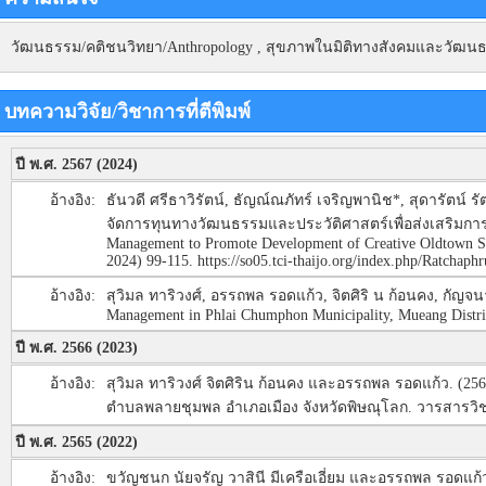
วัฒนธรรม/คติชนวิทยา/Anthropology , สุขภาพในมิติทางสังคมและวัฒนธร
บทความวิจัย/วิชาการที่ตีพิมพ์
ปี พ.ศ. 2567 (2024)
อ้างอิง:
ธันวดี ศรีธาวิรัตน์, ธัญณ์ณภัทร์ เจริญพานิช*, สุดารัตน์
จัดการทุนทางวัฒนธรรมและประวัติศาสตร์เพื่อส่งเสริมการพ
Management to Promote Development of Creative Oldtown Saw
2024) 99-115. https://so05.tci-thaijo.org/index.php/Ratchaph
อ้างอิง:
สุวิมล ทาริวงศ์, อรรถพล รอดแก้ว, จิตศิริ น ก้อนคง, กัญจน
Management in Phlai Chumphon Municipality, Mueang Di
ปี พ.ศ. 2566 (2023)
อ้างอิง:
สุวิมล ทาริวงศ์ จิตศิริน ก้อนคง และอรรถพล รอดแก้ว. (2
ตำบลพลายชุมพล อำเภอเมือง จังหวัดพิษณุโลก. วารสารวิชา
ปี พ.ศ. 2565 (2022)
อ้างอิง:
ขวัญชนก นัยจรัญ วาสินี มีเครือเอี่ยม และอรรถพล รอดแ