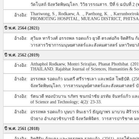
วัดโบสถ์ จังหวัดพิษณุโลก. วิวิธวรรณสาร. ปีที่ 6 ฉบับที่ 
Thariwong, S., Rodkaew, A. ., Paethong, K. ., Karru
อ้างอิง:
PROMOTING HOSPITAL, MUEANG DISTRICT, PHITSANULOK PR
ปี พ.ศ. 2564 (2021)
อ้างอิง:
สุวิมล ทาริวงศ์ อรรถพล รอดแก้ว ยุวดี ตรงต่อกิจ จิตศิริ
วารสารวิชาการมนุษยศาสตร์และสังคมศาสตร์ มหาวิทยาลัยรา
ปี พ.ศ. 2562 (2019)
Atthaphol Rodkaew, Montri Srirajlao, Phanat Photh
อ้างอิง:
THAILAND. Rajabhat Journal of Sciences, Humanities & Soci
อ้างอิง:
อรรถพล รอดแก้ว มนตรี ศรีราชเลา และพนัส โพธิบัติ. (2562
จังหวัดพิษณุโลก. วารสารมนุษย์ศาสตร์และสังคมศาสตร์ บั
อ้างอิง:
รัตนวดี ทองบัวบาน รภัทร ชนกนําชัย อรทัย จันทร์แก้ว และ
of Science and Technology; 4(2): 23-33.
อ้างอิง:
อรรถพล รอดแก้ว บุษบา หินเธาว์ ธัญญาพร มาบวบ ศิริวรร
บัวยาง อำเภอวชิรบารมี จังหวัดพิจิตร. วารสารปาริชาต มหา
ปี พ.ศ. 2561 (2018)
อ้างอิง:
จิตศิริน ก้อนคง และอรรถพล รอดแก้ว. (2561). การใช้ลูก